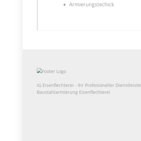
Armierungstechick
IG Eisenflechterei - Ihr Profesioneller Dienstleist
Baustahlarmierung Eisenflechterei