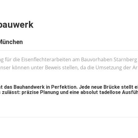
bauwerk
München
lag für die Eisenflechterarbeiten am Bauvorhaben Starnbe
er können unter Beweis stellen, da die Umsetzung der Arbe
 das Bauhandwerk in Perfektion. Jede neue Brücke stellt ei
zulässt: präzise Planung und eine absolut tadellose Ausfüh