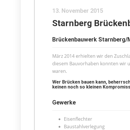
13. November 2015
Starnberg Brücken
Brückenbauwerk Starnberg/
März 2014 erhielten wir den Zusch
diesem Bauvorhaben konnten wir uns
waren.
Wer Brücken bauen kann, beherrscht
keinen noch so kleinen Kompromiss 
Gewerke
Eisenflechter
Baustahlverlegung