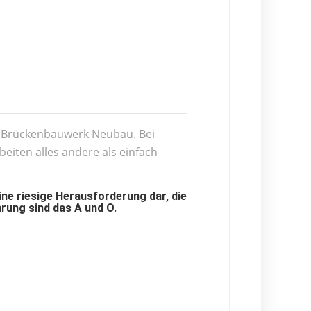
rg Brückenbauwerk Neubau. Bei
iten alles andere als einfach
ne riesige Herausforderung dar, die
rung sind das A und O.